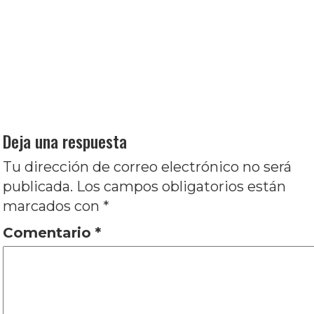
Navegación
Entrada
Anterior
Unasur Cine 2013: Primera crónica,
de
anterior:
por Ignacio Izaguirre
entradas
Entrada
Siguiente
El alcalde, de Emiliano Altuna,
siguiente:
Diego Osorio y Carlos Rossini: Una
conversación, por Marcos Vieytes y Hernán
Ballotta
Deja una respuesta
Tu dirección de correo electrónico no será
publicada.
Los campos obligatorios están
marcados con
*
Comentario
*