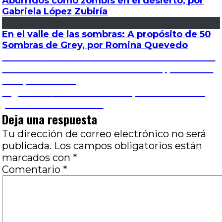
Aburridos como zombis en el desierto, por
Gabriela López Zubiría
En el valle de las sombras: A propósito de 50
Sombras de Grey, por Romina Quevedo
Navegación
Entrada
Anterior
7º Festival de Cine de General Pico
anterior:
# 2: De Italia a México sin escalas, por Paula
de
Vazquez Prieto
Entrada
Siguiente
Una historia simple: Elementos,
entradas
siguiente:
por Juan Pablo Susel
Deja una respuesta
Tu dirección de correo electrónico no será
publicada.
Los campos obligatorios están
marcados con
*
Comentario
*