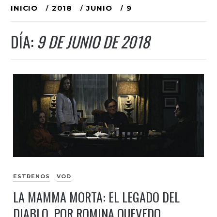
Ir
INICIO
2018
JUNIO
9
al
DÍA:
9 DE JUNIO DE 2018
contenido
ESTRENOS
VOD
LA MAMMA MORTA: EL LEGADO DEL
DIABLO, POR ROMINA QUEVEDO