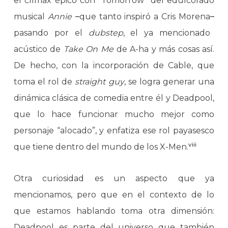
el clímax épico con “Tomorrow” del edulcorado
musical
Annie
–
que tanto inspiró a Cris Morena
–
pasando por el
dubstep
, el ya mencionado
acústico de
Take On Me
de A-ha y más cosas así.
De hecho, con la incorporación de Cable, que
toma el rol de
straight guy
, se logra generar una
dinámica clásica de comedia entre él y Deadpool,
que lo hace funcionar mucho mejor como
personaje “alocado”, y enfatiza ese rol payasesco
viii
que tiene dentro del mundo de los X-Men.
Otra curiosidad es un aspecto que ya
mencionamos, pero que en el contexto de lo
que estamos hablando toma otra dimensión:
Deadpool es parte del universo que también