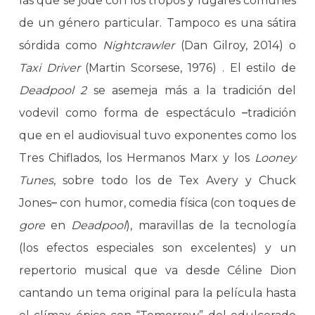
las que se jode con los tropos y lugares comunes
de un género particular. Tampoco es una sátira
sórdida como
Nightcrawler
(Dan Gilroy, 2014) o
Taxi Driver
(Martin Scorsese, 1976) . El estilo de
Deadpool 2
se asemeja más a la tradición del
vodevil como forma de espectáculo
–
tradición
que en el audiovisual tuvo exponentes como los
Tres Chiflados, los Hermanos Marx y los
Looney
Tunes
, sobre todo los de Tex Avery y Chuck
Jones
–
con humor, comedia física (con toques de
gore
en
Deadpool
), maravillas de la tecnología
(los efectos especiales son excelentes) y un
repertorio musical que va desde Céline Dion
cantando un tema original para la película hasta