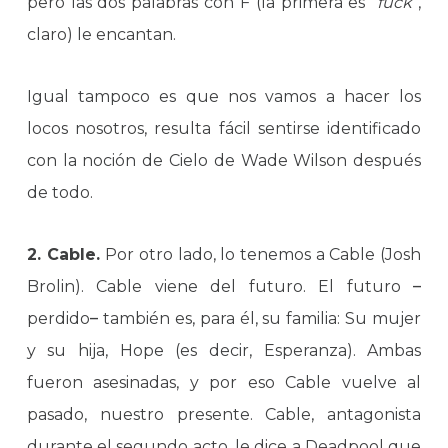
pero las dos palabras con F (la primera es “
fuck
”,
claro) le encantan.
Igual tampoco es que nos vamos a hacer los
locos nosotros, resulta fácil sentirse identificado
con la noción de Cielo de Wade Wilson después
de todo.
2. Cable.
Por otro lado, lo tenemos a Cable (Josh
Brolin). Cable viene del futuro. El futuro
–
perdido
–
también es, para él, su familia: Su mujer
y su hija, Hope (es decir, Esperanza). Ambas
fueron asesinadas, y por eso Cable vuelve al
pasado, nuestro presente. Cable, antagonista
durante el segundo acto, le dice a Deadpool que