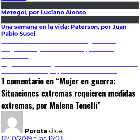
Metegol, por Luciano Alonso
Una semana en la vida: Paterson, por Juan
Pablo Susel
Navegación
Entrada
Anterior
La codicia como origen de la
anterior:
tragedia: Pájaros de verano, por Carla
de
Leonardi
Entrada
Siguiente
Rolling Thunder Revue: Corriendo
entradas
siguiente:
detrás del tiempo, por Hernán Gómez
1 comentario en “
Mujer en guerra:
Situaciones extremas requieren medidas
extremas, por Malena Tonelli
”
Porota
dice:
12/10/2019 a las 16:03