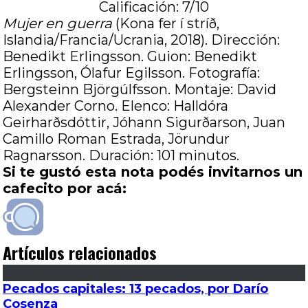
Calificación: 7/10
Mujer en guerra
(Kona fer í stríð,
Islandia/Francia/Ucrania, 2018). Dirección:
Benedikt Erlingsson. Guion: Benedikt
Erlingsson, Ólafur Egilsson. Fotografía:
Bergsteinn Björgúlfsson. Montaje: David
Alexander Corno. Elenco: Halldóra
Geirharðsdóttir, Jóhann Sigurðarson, Juan
Camillo Roman Estrada, Jörundur
Ragnarsson. Duración: 101 minutos.
Si te gustó esta nota podés invitarnos un
cafecito por acá:
Artículos relacionados
Pecados capitales: 13 pecados, por Darío
Cosenza