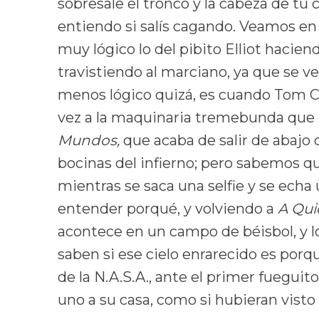
sobresale el tronco y la cabeza de t
entiendo si salís cagando. Veamos e
muy lógico lo del pibito Elliot haciend
travistiendo al marciano, ya que se v
menos lógico quizá, es cuando Tom C
vez a la maquinaria tremebunda que 
Mundos,
que acaba de salir de abajo d
bocinas del infierno; pero sabemos q
mientras se saca una selfie y se echa 
entender porqué, y volviendo a
A Quie
acontece en un campo de béisbol, y l
saben si ese cielo enrarecido es porqu
de la N.A.S.A., ante el primer fueguit
uno a su casa, como si hubieran visto l