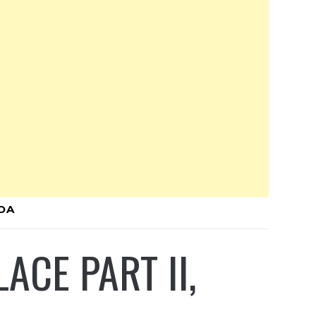
ROA
ACE PART II,