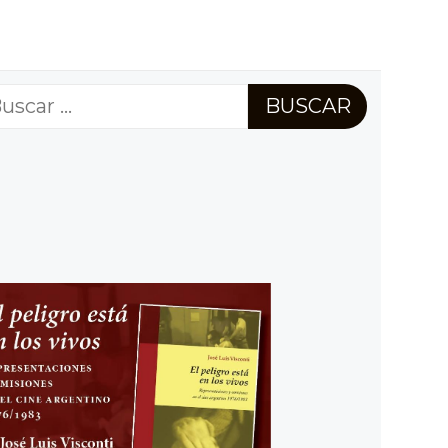
scar: