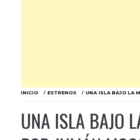
Ir
INICIO
ESTRENOS
UNA ISLA BAJO LA 
al
UNA ISLA BAJO L
contenido