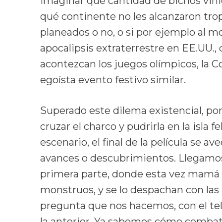
imaginar qué cantidad de bichos vinie
qué continente no les alcanzaron trop
planeados o no, o si por ejemplo al 
apocalipsis extraterrestre en EE.UU.,
acontezcan los juegos olímpicos, la C
egoísta evento festivo similar.
Superado este dilema existencial, p
cruzar el charco y pudrirla en la isla
escenario, el final de la película se 
avances o descubrimientos. Llegamos 
primera parte, donde esta vez mamá e
monstruos, y se lo despachan con las
pregunta que nos hacemos, con el te
la anterior. Ya sabemos cómo combati