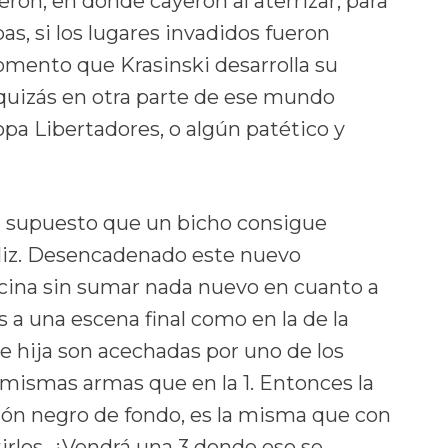
ron, en dónde cayeron al aterrizar, para
as, si los lugares invadidos fueron
momento que Krasinski desarrolla su
 quizás en otra parte de ese mundo
opa Libertadores, o algún patético y
or supuesto que un bicho consigue
 feliz. Desencadenado este nuevo
avecina sin sumar nada nuevo en cuanto a
a una escena final como en la de la
 hija son acechadas por uno de los
 mismas armas que en la 1. Entonces la
lón negro de fondo, es la misma que con
rlos. ¿Vendrá una 3 donde eso se