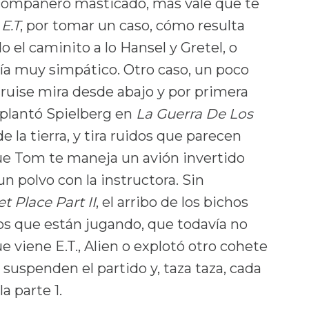
u compañero masticado, más vale que te
n
E.T
, por tomar un caso, cómo resulta
o el caminito a lo Hansel y Gretel, o
eía muy simpático. Otro caso, un poco
ruise mira desde abajo y por primera
plantó Spielberg en
La Guerra De Los
e la tierra, y tira ruidos que parecen
ue Tom te maneja un avión invertido
un polvo con la instructora. Sin
t Place Part II
, el arribo de los bichos
os que están jugando, que todavía no
e viene E.T., Alien o explotó otro cohete
o suspenden el partido y, taza taza, cada
a parte 1.