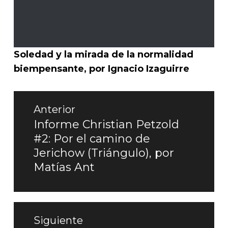
Soledad y la mirada de la normalidad
biempensante, por Ignacio Izaguirre
Navegación
Anterior
de
Informe Christian Petzold
Entrada
#2: Por el camino de
entradas
anterior:
Jerichow (Triángulo), por
Matías Ant
Siguiente