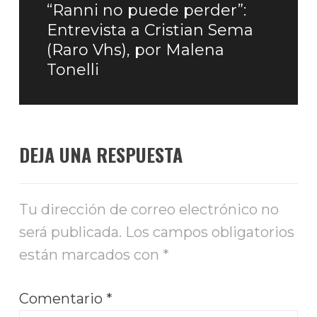
“Ranni no puede perder”:
Entrada
Entrevista a Cristian Sema
siguiente:
(Raro Vhs), por Malena
Tonelli
DEJA UNA RESPUESTA
Tu dirección de correo electrónico no
será publicada.
Los campos obligatorios
están marcados con
*
Comentario
*