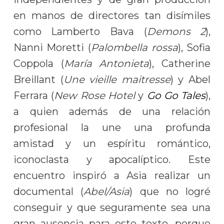
en manos de directores tan disímiles
como Lamberto Bava (
Demons 2
),
Nanni Moretti (
Palombella rossa
), Sofia
Coppola (
María Antonieta
), Catherine
Breillant (
Une vieille maitresse
) y Abel
Ferrara (
New Rose Hotel
y
Go Go Tales
),
a quien además de una relación
profesional la une una profunda
amistad y un espíritu romántico,
iconoclasta y apocalíptico. Este
encuentro inspiró a Asia realizar un
documental (
Abel/Asia
) que no logré
conseguir y que seguramente sea una
gran ausencia para este texto, porque