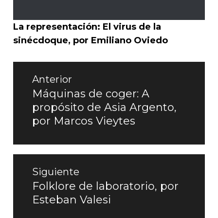
La representación: El virus de la
sinécdoque, por Emiliano Oviedo
Navegación
Anterior
de
Máquinas de coger: A
Entrada
propósito de Asia Argento,
entradas
anterior:
por Marcos Vieytes
Siguiente
Folklore de laboratorio, por
Entrada
Esteban Valesi
siguiente: