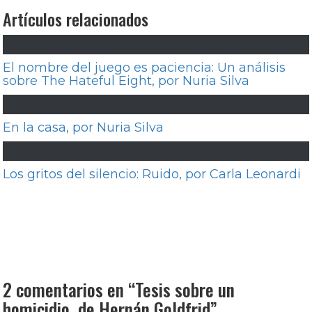
Artículos relacionados
El nombre del juego es paciencia: Un análisis
sobre The Hateful Eight, por Nuria Silva
En la casa, por Nuria Silva
Los gritos del silencio: Ruido, por Carla Leonardi
Navegación
Entrada
Anterior
Fuerza antigángster (Gangster
de
anterior:
Squad), por Marcos Vieytes
entradas
Entrada
Siguiente
A propósito de Alan Arkin, por
siguiente:
Marcos Rodríguez
2 comentarios en “
Tesis sobre un
homicidio, de Hernán Goldfrid
”