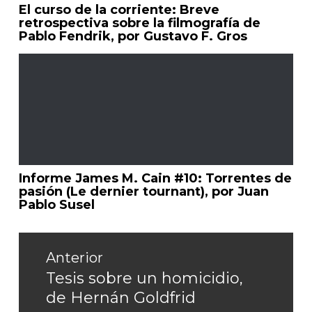
El curso de la corriente: Breve
retrospectiva sobre la filmografía de
Pablo Fendrik, por Gustavo F. Gros
Informe James M. Cain #10: Torrentes de
pasión (Le dernier tournant), por Juan
Pablo Susel
Navegación
de
Anterior
entradas
Tesis sobre un homicidio,
Entrada
de Hernán Goldfrid
anterior: