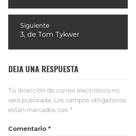
Siguiente
3, de Tom Tykwer
Entrada
siguiente:
DEJA UNA RESPUESTA
Tu dirección de correo electrónico no
será publicada.
Los campos obligatorios
están marcados con
*
Comentario
*