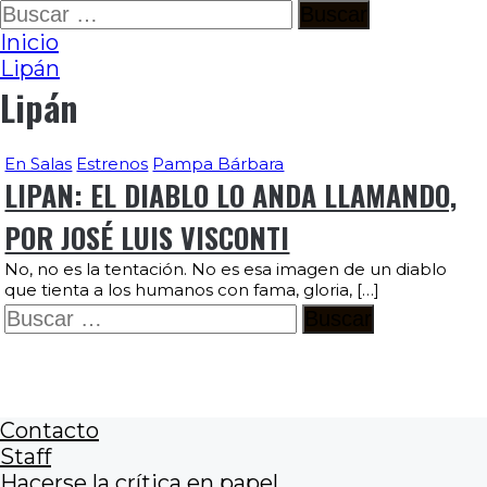
Ir
Buscar:
al
Inicio
contenido
Lipán
Lipán
En Salas
Estrenos
Pampa Bárbara
LIPAN: EL DIABLO LO ANDA LLAMANDO,
POR JOSÉ LUIS VISCONTI
No, no es la tentación. No es esa imagen de un diablo
que tienta a los humanos con fama, gloria, […]
Buscar:
Contacto
Staff
Hacerse la crítica en papel