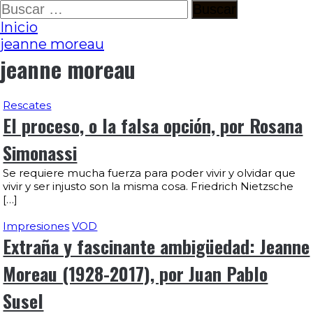
Ir
Buscar:
al
Inicio
contenido
jeanne moreau
jeanne moreau
Rescates
El proceso, o la falsa opción, por Rosana
Simonassi
Se requiere mucha fuerza para poder vivir y olvidar que
vivir y ser injusto son la misma cosa. Friedrich Nietzsche
[…]
Impresiones
VOD
Extraña y fascinante ambigüedad: Jeanne
Moreau (1928-2017), por Juan Pablo
Susel