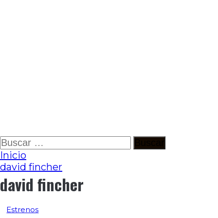
Ir
Buscar:
al
Inicio
contenido
david fincher
david fincher
Estrenos