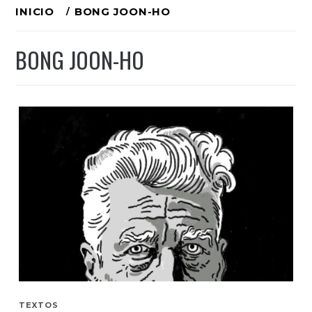
Ir
INICIO
BONG JOON-HO
al
BONG JOON-HO
contenido
TEXTOS