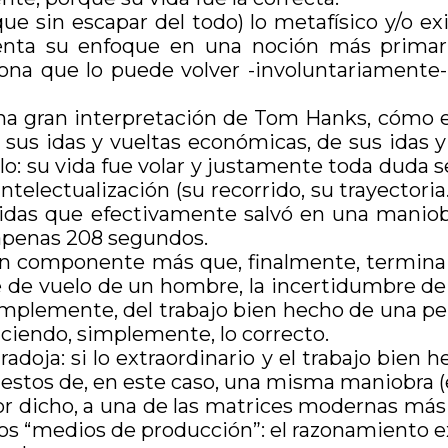
e sin escapar del todo) lo metafísico y/o ex
ienta su enfoque en una noción más primar
sona que lo puede volver -involuntariamente- 
na gran interpretación de Tom Hanks, cómo el 
e sus idas y vueltas económicas, de sus idas y
o: su vida fue volar y justamente toda duda se l
ntelectualización (su recorrido, su trayectoria…
 vidas que efectivamente salvó en una maniobr
n apenas 208 segundos.
n componente más que, finalmente, termina at
e de vuelo de un hombre, la incertidumbre de l
 simplemente, del trabajo bien hecho de una p
haciendo, simplemente, lo correcto.
adoja: si lo extraordinario y el trabajo bien
stos de, en este caso, una misma maniobra (el
jor dicho, a una de las matrices modernas más
los “medios de producción”: el razonamiento 