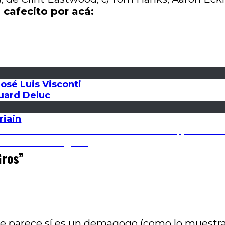
 cafecito por acá:
José Luis Visconti
uard Deluc
riain
ibe chorro: Charla con Andrea Testa, por Luis
r Marcos Rodríguez
Gros
”
e parece sí es un demagogo (como lo muestra e