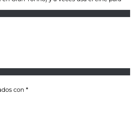
cados con
*