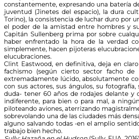
constantemente, expresando una batería de “v
juventud (Jinetes del espacio), la dura cul
Torino), la consistencia de luchar duro por u
el poder de la amistad entre hombres y su 
Capitán Sullenberg prima por sobre cualqu
haber enfrentado la hora de la verdad c
simplemente, hacen pijoteras elucubracione
elucubraciones.
Clint Eastwood, en definitiva, deja en cla
fachismo (según cierto sector facho de 
extremadamente lúcido, absolutamente confi
con sus actores, sus ángulos, su fotografía
duda- tener 60 años de rodajes delante y d
indiferente, para bien o para mal, a ningú
piloteando aviones, aterrizando magistralm
sobrevolando una de las ciudades más densam
alguno salvando todas -en el amplio sentido 
trabajo bien hecho.
Sully: Hazaña en el Hudson
(Sully, EUA, 2016