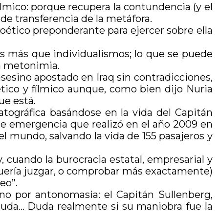
ílmico: porque recupera la contundencia (y el
 de transferencia de la metáfora.
poético preponderante para ejercer sobre ella
s más que individualismos; lo que se puede
la metonimia.
asesino apostado en Iraq sin contradicciones,
tico y fílmico aunque, como bien dijo Nuria
ue está.
matográfica basándose en la vida del Capitán
e de emergencia que realizó en el año 2009 en
el mundo, salvando la vida de 155 pasajeros y
, cuando la burocracia estatal, empresarial y
 (quería juzgar, o comprobar más exactamente)
eo”.
iano por antonomasia: el Capitán Sullenberg,
, duda… Duda realmente si su maniobra fue la