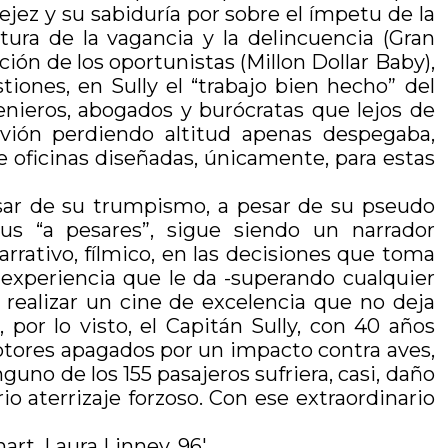
ejez y su sabiduría por sobre el ímpetu de la
ltura de la vagancia y la delincuencia (Gran
ción de los oportunistas (Millon Dollar Baby),
iones, en Sully el “trabajo bien hecho” del
nieros, abogados y burócratas que lejos de
vión perdiendo altitud apenas despegaba,
 oficinas diseñadas, únicamente, para estas
pesar de su trumpismo, a pesar de su pseudo
us “a pesares”, sigue siendo un narrador
rativo, fílmico, en las decisiones que toma
a experiencia que le da -superando cualquier
 realizar un cine de excelencia que no deja
por lo visto, el Capitán Sully, con 40 años
otores apagados por un impacto contra aves,
no de los 155 pasajeros sufriera, casi, daño
io aterrizaje forzoso. Con ese extraordinario
rt, Laura Linney, 96′.