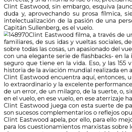
Clint Eastwood, sin embargo, esquiva (aunqu
duda y, aprovechando su prosa fílmica, s
intelectualización de la pasión de una per
Capitán Sullenberg, es el vuelo.
Clint Eastwood filma, a través de u
familiares, de sus idas y vueltas sociales, d
sobre todas las cosas, un apasionado del vuel
con una elegante serie de flashbacks- en la i
seguro que tiene en la vida. Eso, y las 155
historia de la aviación mundial realizada e
Clint Eastwood encuentra aquí, entonces, u
lo extraordinario y la excelente performanc
de un error, de un milagro, de la suerte, o,
en el vuelo, en ese vuelo, en ese aterrizaje 
Clint Eastwood juega con esta suerte de par
son sucesos complementarios o reflejos opue
Clint Eastwood apela, por ello, para ello me
para los cuestionamientos marxistas sobre 