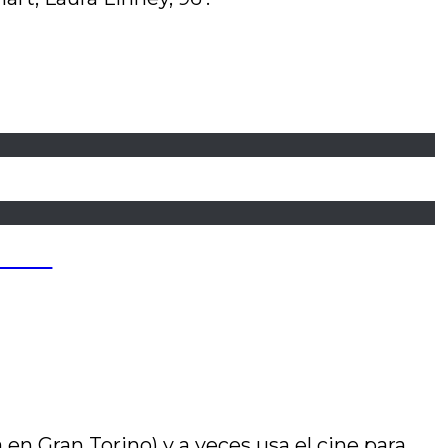
 Franc
n Gran Torino) y a veces usa el cine para