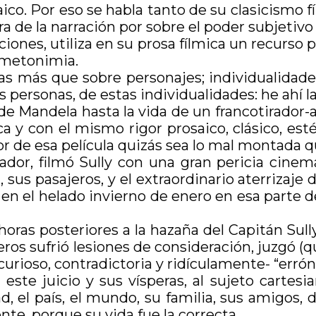
ico. Por eso se habla tanto de su clasicismo f
ra de la narración por sobre el poder subjetivo
iones, utiliza en su prosa fílmica un recurso 
a metonimia.
as más que sobre personajes; individualidade
s personas, de estas individualidades: he ahí 
a de Mandela hasta la vida de un francotirador-
y con el mismo rigor prosaico, clásico, esté
eor de esa película quizás sea lo mal montada q
rador, filmó Sully con una gran pericia cine
 sus pasajeros, y el extraordinario aterrizaj
en el helado invierno de enero en esa parte d
oras posteriores a la hazaña del Capitán Sully
jeros sufrió lesiones de consideración, juzgó
urioso, contradictoria y ridículamente- “errón
 este juicio y sus vísperas, al sujeto cartes
ad, el país, el mundo, su familia, sus amigos
nte, porque su vida fue la correcta.