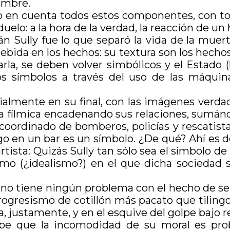
ombre.
o en cuenta todos estos componentes, con to
elo: a la hora de la verdad, la reacción de un
án Sully fue lo que separó la vida de la muert
bida en los hechos: su textura son los hecho
rla, se deben volver simbólicos y el Estado (l
tos símbolos a través del uso de las máquina
ialmente en su final, con las imágenes verda
sa fílmica encadenando sus relaciones, sumándo
e coordinado de bomberos, policías y rescatist
go en un bar es un símbolo. ¿De qué? Ahí es d
artista: Quizás Sully tan sólo sea el símbolo
mo (¿idealismo?) en el que dicha sociedad s
y no tiene ningún problema con el hecho de s
ogresismo de cotillón más pacato que tilingo.
, justamente, y en el esquive del golpe bajo 
be que la incomodidad de su moral es probl