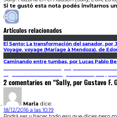
Si te gustó esta nota podés invitarnos un
Artículos relacionados
El Santo: La transformación del sanador, por 
Voyage, voyage (Mariage à Mendoza), de Edo
Caminando entre tumbas, por Lucas Pablo Be
Navegación
Entrada
Anterior
Presentación y representación en P
anterior:
Entrada
Siguiente
31º MDP # 1: ¿Al este de qué?, po
de
siguiente:
2 comentarios en “
Sully, por Gustavo F. 
entradas
Maria
dice:
18/12/2016 a las 10:19
Podrá ser y hacer todo eso que dices pero m