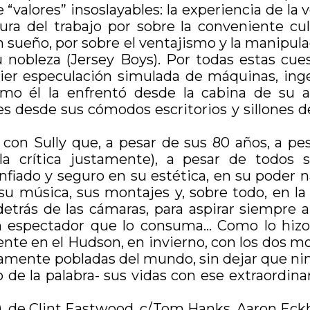
alores” insoslayables: la experiencia de la v
tura del trabajo por sobre la conveniente cu
n sueño, por sobre el ventajismo y la manipula
nobleza (Jersey Boys). Por todas estas cuest
ier especulación simulada de máquinas, inge
omo él la enfrentó desde la cabina de su a
s desde sus cómodos escritorios y sillones de
ro con Sully que, a pesar de sus 80 años, a 
la crítica justamente), a pesar de todos s
ado y seguro en su estética, en su poder nar
, su música, sus montajes y, sobre todo, en l
etrás de las cámaras, para aspirar siempre a
n espectador que lo consuma… Como lo hizo, 
ente en el Hudson, en invierno, con los dos m
ente pobladas del mundo, sin dejar que ningu
de la palabra- sus vidas con ese extraordinar
), de Clint Eastwood, c/Tom Hanks, Aaron Eckha