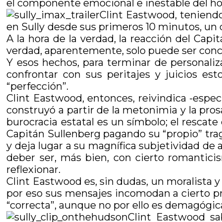
el componente emocional e inestable del h
Clint Eastwood, teniend
en Sully desde sus primeros 10 minutos, un du
A la hora de la verdad, la reacción del Capit
verdad, aparentemente, solo puede ser conce
Y esos hechos, para terminar de personaliza
confrontar con sus peritajes y juicios es
“perfección”.
Clint Eastwood, entonces, reivindica -espec
construyó a partir de la metonimia y la pro
burocracia estatal es un símbolo; el rescat
Capitán Sullenberg pagando su “propio” tra
y deja lugar a su magnífica subjetividad de 
deber ser, más bien, con cierto romanticis
reflexionar.
Clint Eastwood es, sin dudas, un moralista 
por eso sus mensajes incomodan a cierto pr
“correcta”, aunque no por ello es demagógica
Clint Eastwood sa