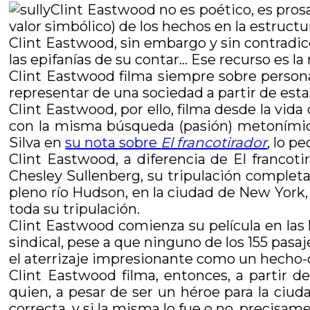
Clint Eastwood no es poético, es prosa
valor simbólico) de los hechos en la estructu
Clint Eastwood, sin embargo y sin contradicc
las epifanías de su contar… Ese recurso es l
Clint Eastwood filma siempre sobre person
representar de una sociedad a partir de esta
Clint Eastwood, por ello, filma desde la vid
con la misma búsqueda (pasión) metonímica 
Silva en
su nota sobre
El francotirador
, lo p
Clint Eastwood, a diferencia de El francoti
Chesley Sullenberg, su tripulación completa,
pleno río Hudson, en la ciudad de New York, 
toda su tripulación.
Clint Eastwood comienza su película en las h
sindical, pese a que ninguno de los 155 pasa
el aterrizaje impresionante como un hecho-c
Clint Eastwood filma, entonces, a partir de
quien, a pesar de ser un héroe para la ciud
correcta, y si la misma lo fue o no, precisame