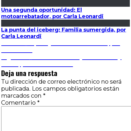
Una segunda oportunidad: El
motoarrebatador, por Carla Leonardi
La punta del iceberg: Familia sumergida, por
Carla Leonardi
Navegación
Entrada
Anterior
Rápido y furioso: Wheelman, por
anterior:
Matías Ant
de
Entrada
Siguiente
Totalmente salvaje: Adiós a Ray
siguiente:
Liotta, por Pablo Ventura
entradas
Deja una respuesta
Tu dirección de correo electrónico no será
publicada.
Los campos obligatorios están
marcados con
*
Comentario
*