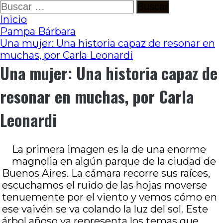
Ir
Buscar:
al
Inicio
contenido
Pampa Bárbara
Una mujer: Una historia capaz de resonar en
muchas, por Carla Leonardi
Una mujer: Una historia capaz de
resonar en muchas, por Carla
Leonardi
La primera imagen es la de una enorme
magnolia en algún parque de la ciudad de
Buenos Aires. La cámara recorre sus raíces,
escuchamos el ruido de las hojas moverse
tenuemente por el viento y vemos cómo en
ese vaivén se va colando la luz del sol. Este
árbol añoso ya representa los temas que