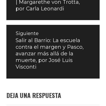
| Margarethe von Trotta,
entradas
anterior:
por Carla Leonardi
Siguiente
Salir al Barrio: La escuela
Entrada
contra el margen y Pasco,
siguiente:
avanzar más allá de la
muerte, por José Luis
Visconti
DEJA UNA RESPUESTA