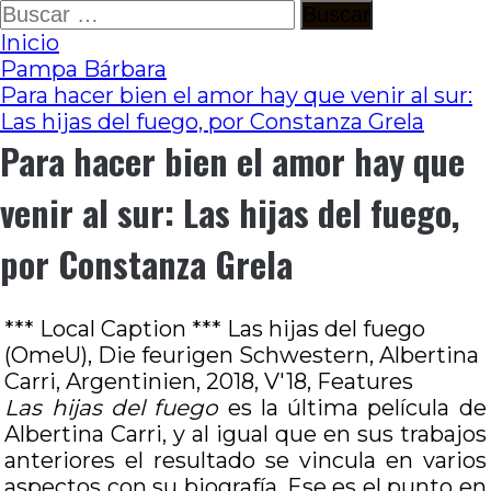
Ir
Buscar:
al
Inicio
contenido
Pampa Bárbara
Para hacer bien el amor hay que venir al sur:
Las hijas del fuego, por Constanza Grela
Para hacer bien el amor hay que
venir al sur: Las hijas del fuego,
por Constanza Grela
*** Local Caption *** Las hijas del fuego
(OmeU), Die feurigen Schwestern, Albertina
Carri, Argentinien, 2018, V'18, Features
Las hijas del fuego
es la última película de
Albertina Carri, y al igual que en sus trabajos
anteriores el resultado se vincula en varios
aspectos con su biografía. Ese es el punto en