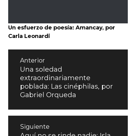
Un esfuerzo de poesía: Amancay, por
Carla Leonardi
Navegación
Anterior
de
Una soledad
Entrada
extraordinariamente
entradas
anterior:
poblada: Las cinéphilas, por
Gabriel Orqueda
Siguiente
Aquí no se rinde nadie: Isla