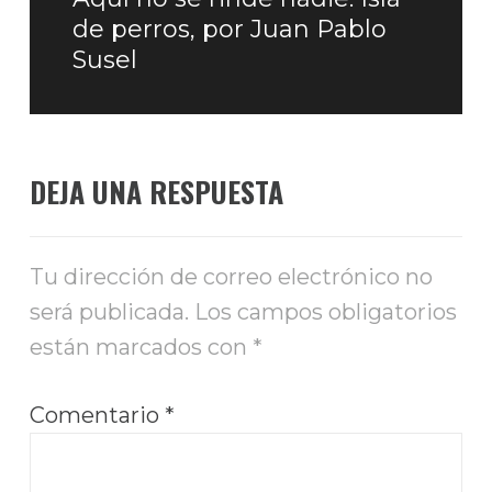
Entrada
de perros, por Juan Pablo
siguiente:
Susel
DEJA UNA RESPUESTA
Tu dirección de correo electrónico no
será publicada.
Los campos obligatorios
están marcados con
*
Comentario
*