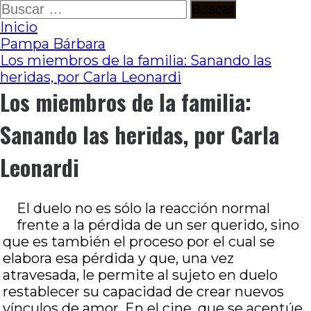
Ir
Buscar:
al
Inicio
contenido
Pampa Bárbara
Los miembros de la familia: Sanando las
heridas, por Carla Leonardi
Los miembros de la familia:
Sanando las heridas, por Carla
Leonardi
El duelo no es sólo la reacción normal
frente a la pérdida de un ser querido, sino
que es también el proceso por el cual se
elabora esa pérdida y que, una vez
atravesada, le permite al sujeto en duelo
restablecer su capacidad de crear nuevos
vínculos de amor. En el cine, que se acentúe