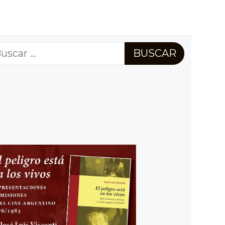
scar: