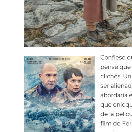
Confieso qu
pensé que s
clichés. Un
ser aliena
abordaría 
que enloqu
de la pelíc
film de Fer