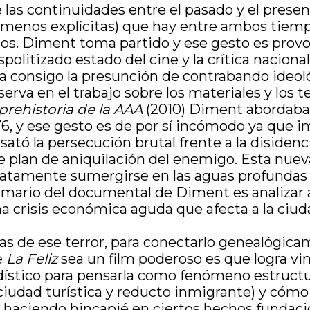
 las continuidades entre el pasado y el present
es menos explícitas) que hay entre ambos tiem
os. Diment toma partido y ese gesto es provo
olitizado estado del cine y la crítica nacional, 
va consigo la presunción de contrabando ideol
serva en el trabajo sobre los materiales y los
prehistoria de la AAA
(2010) Diment abordaba 
6, y ese gesto es de por sí incómodo ya que i
ató la persecución brutal frente a la diside
se plan de aniquilación del enemigo. Esta nuev
diatamente sumergirse en las aguas profundas 
rimario del documental de Diment es analizar 
a crisis económica aguda que afecta a la ciud
s de ese terror, para conectarlo genealógica
e
La Feliz
sea un film poderoso es que logra vi
ístico para pensarla como fenómeno estructur
iudad turística y reducto inmigrante) y cómo 
aciendo hincapié en ciertos hechos fundacional