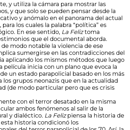
e, y utiliza la cámara para mostrar las
pos, y que solo se pueden pensar desde la
cativo y anómalo en el panorama del actual
para los cuales la palabra “política” es
ógico. En ese sentido,
La Feliz
toma
 testimonios que el documental aborda.
de modo notable la violencia de ese
mplica sumergirse en las contradicciones del
ncia aplicando los mismos métodos que luego
a película inicia con un plano que evoca la
de un estado parapolicial basado en los más
a los grupos neonazis que en la actualidad
ad (de modo particular pero que es crisis
mente con el terror desatado en la misma
ncular ambos fenómenos al salir de la
al y dialéctico.
La Feliz
piensa la historia de
esta historia condicionó los
es del terror parapolicial de los 70. Así, la