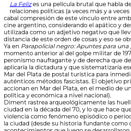
La Feliz
es una película brutal que habla de
relaciones políticas (a veces más y a vec
cabal compresión de este vínculo entre amb
cine argentino, considerando el apático y desp
utilizada como un adjetivo negativo que lle
distancia de este orden de cosas y eso se ob
Ya en
Parapolicial negro: Apuntes para una 
momento anterior al del golpe militar de 197
peronismo naufragante y de derecha que des
aplicaría la dictadura y que sistematizaría e
Mar del Plata de postal turística para inme
auténticos métodos fascistas. El objetivo p
accionan en Mar del Plata, en el medio de un
política y económica a nivel nacional).
Diment rastrea arqueológicamente las huella
ciudad en la década del 70, y lo que hace qu
violencia como fenómeno episódico o period
la ciudad (desde su historia fundante como c
acontecimientos que luego se desarrollaron, h