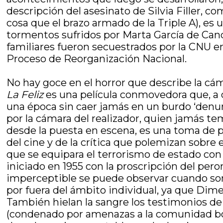
descripción del asesinato de Silvia Filler, c
cosa que el brazo armado de la Triple A), 
tormentos sufridos por Marta García de Can
familiares fueron secuestrados por la CNU en
Proceso de Reorganización Nacional.
No hay goce en el horror que describe la cáma
La Feliz
es una película conmovedora que, a di
una época sin caer jamás en un burdo ‘denu
por la cámara del realizador, quien jamás t
desde la puesta en escena, es una toma de p
del cine y de la crítica que polemizan sobre
que se equipara el terrorismo de estado con 
iniciado en 1955 con la proscripción del per
imperceptible se puede observar cuando son 
por fuera del ámbito individual, ya que Di
También hielan la sangre los testimonios de
(condenado por amenazas a la comunidad bol