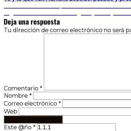
Navegación
Entrada
Anterior
Alto Bazofi, o el sonido de la tierra
anterior:
Entrada
Siguiente
Academia Paraguas y el viaje de l
de
siguiente:
Deja una respuesta
entradas
Tu dirección de correo electrónico no será p
Comentario
*
Nombre
*
Correo electrónico
*
Web
Este @ño
*