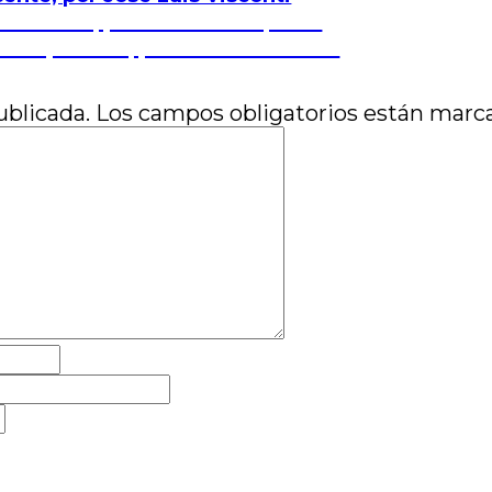
 al temblar, por Gabriel Orqueda
a adaptación, por Andrés Navaza
ublicada.
Los campos obligatorios están mar