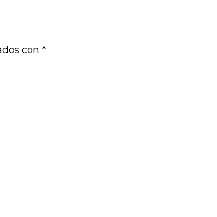
cados con
*