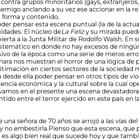
ontra grupos minoritarios (gays, extranjeros, 
 enemigo anclando a su vez ese accionar en la r
 forma y contenido.
er pensar esta escena puntual (la de la actua
uidades. El núcleo de
La Feliz
y su mirada pue
bierta a la Junta Militar de Rodolfo Walsh. En 
istemático en donde no hay excesos de ningún t
ivo de la época como una serie de meros error
ra nos muestran el horror de una lógica de pe
gitimación en ciertos sectores de la sociedad 
ra desde ella poder pensar en otros tipos de v
lencia económica y la cultural sobre la cual o
ervamos en el presente una escena devastadora 
ntido entre el terror ejercido en este país en 
na señora de 70 años se arrojó a las vías del 
 y no embestirla.Pienso que esta escena, que p
 es algo bien real que sucede hoy y que tambi