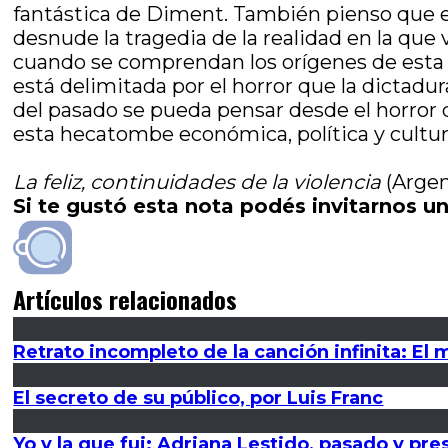
fantástica de Diment. También pienso que 
desnude la tragedia de la realidad en la que
cuando se comprendan los orígenes de esta 
está delimitada por el horror que la dictad
del pasado se pueda pensar desde el horror
esta hecatombe económica, política y cultur
La feliz, continuidades de la violencia
(Argen
Si te gustó esta nota podés invitarnos un
Artículos relacionados
Retrato incompleto de la canción infinita: El
El secreto de su público, por Luis Franc
Yo y la que fui: Adriana Lestido, pasado y pre