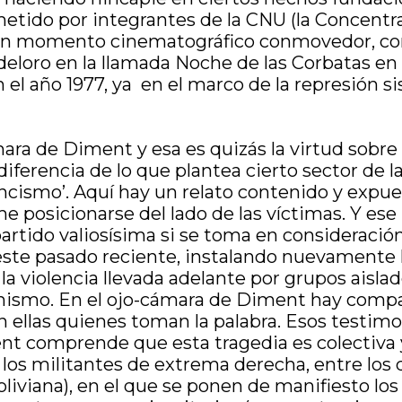
ometido por integrantes de la CNU (la Concentr
es un momento cinematográfico conmovedor, com
deloro en la llamada Noche de las Corbatas e
 el año 1977, ya en el marco de la represión s
ra de Diment y esa es quizás la virtud sobre la
ferencia de lo que plantea cierto sector de la 
ncismo’. Aquí hay un relato contenido y expu
eme posicionarse del lado de las víctimas. Y 
artido valiosísima si se toma en consideración
 este pasado reciente, instalando nuevamente l
la violencia llevada adelante por grupos aisla
onismo. En el ojo-cámara de Diment hay compas
ellas quienes toman la palabra. Esos testimon
ment comprende que esta tragedia es colectiva
 los militantes de extrema derecha, entre los 
iviana), en el que se ponen de manifiesto l