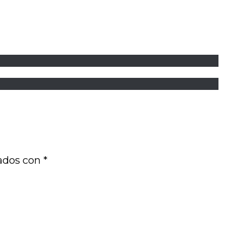
cados con
*