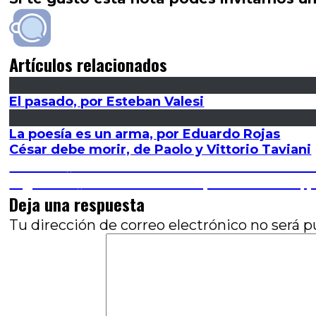
Artículos relacionados
El pasado, por Esteban Valesi
La poesía es un arma, por Eduardo Rojas
César debe morir, de Paolo y Vittorio Taviani
Navegación
Entrada
Anterior
El fantasma de Harold Ramis estaría
anterior:
Entrada
Siguiente
Una noche en la ópera: Florence, 
de
siguiente:
Deja una respuesta
entradas
Tu dirección de correo electrónico no será p