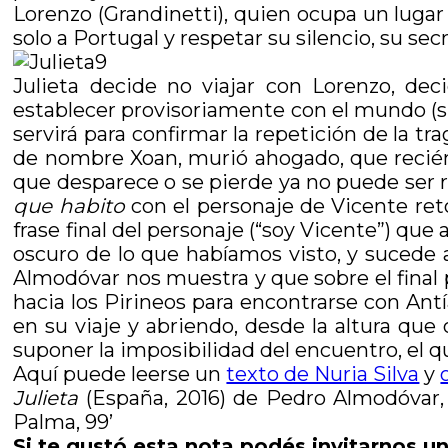
Lorenzo (Grandinetti), quien ocupa un lugar 
solo a Portugal y respetar su silencio, su sec
Julieta decide no viajar con Lorenzo, dec
establecer provisoriamente con el mundo (su hi
servirá para confirmar la repetición de la t
de nombre Xoan, murió ahogado, que recién
que desparece o se pierde ya no puede ser 
que habito
con el personaje de Vicente ret
frase final del personaje (“soy Vicente”) qu
oscuro de lo que habíamos visto, y sucede 
Almodóvar nos muestra y que sobre el final 
hacia los Pirineos para encontrarse con Ant
en su viaje y abriendo, desde la altura que
suponer la imposibilidad del encuentro, el q
Aquí puede leerse un
texto de Nuria Silva
y
Julieta
(España, 2016) de Pedro Almodóvar, 
Palma, 99’
Si te gustó esta nota podés invitarnos un