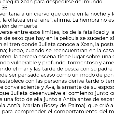
o elegirá Xoan para despedirse del mundo.
 ventana a un ciervo que corre en la noche y 
la olfatea en el aire”, afirma. La hembra no es 
sión de muerte.
verse entre esos límites, los de la fatalidad y 
as de sexo que hay en la película se suceden 
 el tren donde Julieta conoce a Xoan, la post
na; luego, cuando se reencuentran en la casa d
noten; la tercera escena tiene lugar sobre una
fondo vulnerable y profundo, tormentoso y am
ando el mar y las tarde de pesca con su padre
puede ser pensado acaso como un modo de pone
a establece con las personas deriva tarde o t
e convaleciente y Ava, la amante de su esposo
 que Julieta desenvuelve al comienzo junto co
 una foto de ella junto a Antía antes de separ
ia Antía, Marian (Rossy de Palma), que crió 
te para comprender el comportamiento del mun