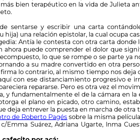
más bien terapéutico en la vida de Julieta an
reto.
ide sentarse y escribir una carta contándol
ja) una relación epistolar, la cual ocupa casi l
ragedia: Antía le contesta con otra carta donde
 ahora puede comprender el dolor que signifi
recompuesto, lo que se rompe o se parte ya n
ornando a su madre convertido en otra person
e afirma lo contrario, al mismo tiempo nos de
aquí con ese distanciamiento progresivo e i
pareciera repararse. Pero es otra vez el movim
ía, y fundamentalmente el de la cámara en la 
 otorga el plano en picado, otro camino, est
ue deja entrever la puesta en marcha de otra t
otro de Roberto Pagés
sobre la misma película
c/Emma Suárez, Adriana Ugarte, Inma Cuesta
 cafecito por acá: