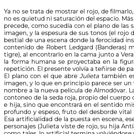
Ya no se trata de mostrar el rojo, de filmarl
no es quietud ni saturación del espacio. M
precede, como sucedía con el plano de la
imagen, y la espesura de sus tonos (el rojo 
bestial de una escena donde la ferocidad ins
contenido de Robert Ledgard (Banderas) 
tigre), al encontrarlo en la cama junto a Ver
la forma humana se proyectaba en la figur
repetición. El presente volvía a teñirse de p
El plano con el que abre
Julieta
también es 
imagen, y lo que en principio parece ser un 
nombre a la nueva película de Almodóvar. La 
contoneo de la seda roja, propio del cuerpo 
e hija, sino que encontrará en el sentido mis
profundo y espeso, fruto del desborde vital
Esa artificialidad de la puesta en escena, e
personajes (Julieta viste de rojo, su hija An
como tales, lo artificial termina volviéndos