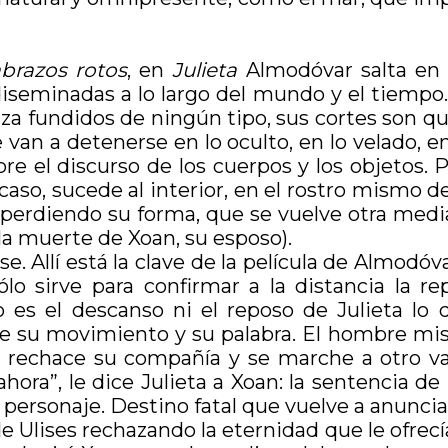
brazos rotos
, en
Julieta
Almodóvar salta en 
iseminadas a lo largo del mundo y el tiempo. N
za fundidos de ningún tipo, sus cortes son qui
e van a detenerse en lo oculto, en lo velado, e
obre el discurso de los cuerpos y los objetos
 caso, sucede al interior, en el rostro mismo
 perdiendo su forma, que se vuelve otra media
(la muerte de Xoan, su esposo).
se. Allí está la clave de la película de Almod
lo sirve para confirmar a la distancia la r
o es el descanso ni el reposo de Julieta lo
su movimiento y su palabra. El hombre mister
a rechace su compañía y se marche a otro v
hora”, le dice Julieta a Xoan: la sentencia de
 personaje. Destino fatal que vuelve a anunciar
de Ulises rechazando la eternidad que le ofrecía 