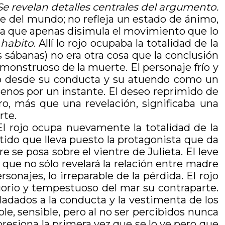
Se revelan detalles centrales del argumento.
arte del mundo; no refleja un estado de ánimo,
ea que apenas disimula el movimiento que lo
 habito
. Allí lo rojo ocupaba la totalidad de la
s sábanas) no era otra cosa que la conclusión
 monstruoso de la muerte. El personaje frío y
o desde su conducta y su atuendo como un
l menos por un instante. El deseo reprimido de
o, más que una revelación, significaba una
rte.
 El rojo ocupa nuevamente la totalidad de la
stido que lleva puesto la protagonista que da
 se posa sobre el vientre de Julieta. El leve
 que no sólo revelará la relación entre madre
sonajes, lo irreparable de la pérdida. El rojo
tuorio y tempestuoso del mar su contraparte.
sladados a la conducta y la vestimenta de los
ble, sensible, pero al no ser percibidos nunca
presiona la primera vez que se lo ve pero que