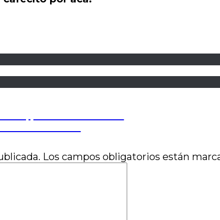
 feliz, por Nahuel Benitez
por Pablo Ventura
ublicada.
Los campos obligatorios están mar