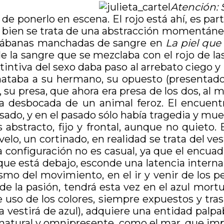
Atención: 
o, de ponerlo en escena. El rojo está ahí, es p
ás bien se trata de una abstracción momentán
s sábanas manchadas de sangre en
La piel que
de la sangre que se mezclaba con el rojo de la
tintiva del sexo daba paso al arrebato ciego y
mataba a su hermano, su opuesto (presentad
a, su presa, que ahora era presa de los dos, a
a desbocada de un animal feroz. El encuentr
asado, y en el pasado sólo había tragedia y mue
abstracto, fijo y frontal, aunque no quieto.
velo, un cortinado, en realidad se trata del ve
configuración no es casual, ya que el encuadre
que está debajo, esconde una latencia interna
mo del movimiento, en el ir y venir de los per
 de la pasión, tendrá esta vez en el azul mor
se uso de los colores, siempre expuestos y tra
tía vestirá de azul), adquiere una entidad palpa
e natural y omnipresente, como el mar, que im