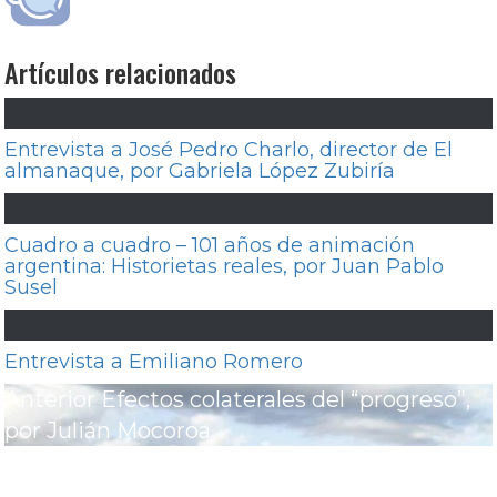
Artículos relacionados
Entrevista a José Pedro Charlo, director de El
almanaque, por Gabriela López Zubiría
Cuadro a cuadro – 101 años de animación
argentina: Historietas reales, por Juan Pablo
Susel
Entrevista a Emiliano Romero
Navegación
Entrada
Anterior
Efectos colaterales del “progreso”,
de
anterior:
por Julián Mocoroa
entradas
Entrada
Siguiente
La imagen (en) movimiento y el
siguiente:
cine como dispositivo de la paranoia, por