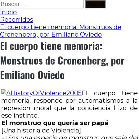
Ir
Buscar:
al
Inicio
contenido
Recorridos
El cuerpo tiene memoria: Monstruos de
Cronenberg, por Emiliano Oviedo
El cuerpo tiene memoria:
Monstruos de Cronenberg, por
Emiliano Oviedo
El cuerpo tiene
memoria, responde por automatismos a la
represión moral que la conciencia hizo de
ese instinto.
El monstruo que quería ser papá
[Una historia de Violencia]
-¿Sos una especie de monstruo que sale del