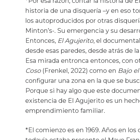
*Por esa razón, contar la historia de 
historia de una disquería –y en eso
los autoproducidos por otras disquer
Minton’s-. Su emergencia y su desarr
Entonces,
El Agujerito
, el documental
desde esas paredes, desde atrás de la 
Esa mirada entronca entonces, con o
Coso
(Frenkel, 2022) como en
Bajo el
configurar una zona en la que se busca
Porque si hay algo que este document
existencia de El Agujerito es un hech
emprendimiento familiar.
*El comienzo es en 1969. Años en los q
todavía estaba presente el Mayo Franc