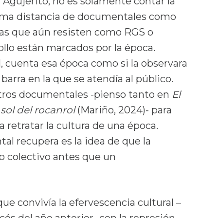
El Agujerito, no es solamente contar la
 toma distancia de documentales como
ías que aún resisten como RGS o
ollo están marcados por la época.
, cuenta esa época como si la observara
barra en la que se atendía al público.
tros documentales -pienso tanto en
El
 sol del rocanrol
(Mariño, 2024)- para
 retratar la cultura de una época.
al recupera es la idea de que la
o colectivo antes que un
ue convivía la efervescencia cultural –
és del año anterior- con la represión