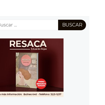
scar: