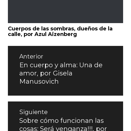
Cuerpos de las sombras, dueños de la
calle, por Azul Aizenberg
Navegación
de
Anterior
entradas
En cuerpo y alma: Una de
Entrada
amor, por Gisela
anterior:
Manusovich
Siguiente
Sobre cómo funcionan las
Entrada
cosas: Será venganza!!!, por
siguiente: