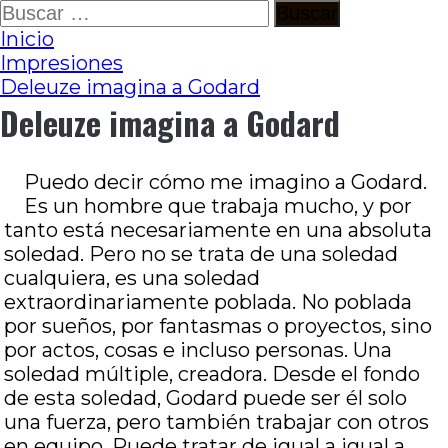
Ir
Buscar:
al
Inicio
contenido
Impresiones
Deleuze imagina a Godard
Deleuze imagina a Godard
Puedo decir cómo me imagino a Godard.
Es un hombre que trabaja mucho, y por
tanto está necesariamente en una absoluta
soledad. Pero no se trata de una soledad
cualquiera, es una soledad
extraordinariamente poblada. No poblada
por sueños, por fantasmas o proyectos, sino
por actos, cosas e incluso personas. Una
soledad múltiple, creadora. Desde el fondo
de esta soledad, Godard puede ser él solo
una fuerza, pero también trabajar con otros
en equipo. Puede tratar de igual a igual a