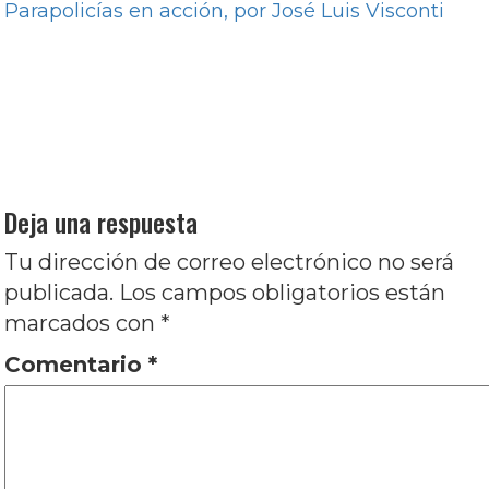
Parapolicías en acción, por José Luis Visconti
Navegación
Entrada
Anterior
Don Juan: La amistad y la escritura,
de
anterior:
por José Luis Visconti
entradas
Entrada
Siguiente
La reinvención de Breakfast at
siguiente:
Tiffany’s en Muñequita de lujo, por Paula
Vazquez Prieto
Deja una respuesta
Tu dirección de correo electrónico no será
publicada.
Los campos obligatorios están
marcados con
*
Comentario
*