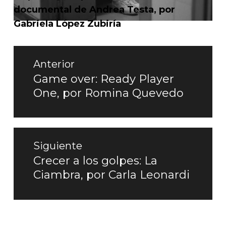
documental de Andrea Testa, por
Gabriela López Zubiría
Navegación
Anterior
de
Game over: Ready Player
Entrada
One, por Romina Quevedo
entradas
anterior:
Siguiente
Crecer a los golpes: La
Entrada
Ciambra, por Carla Leonardi
siguiente: