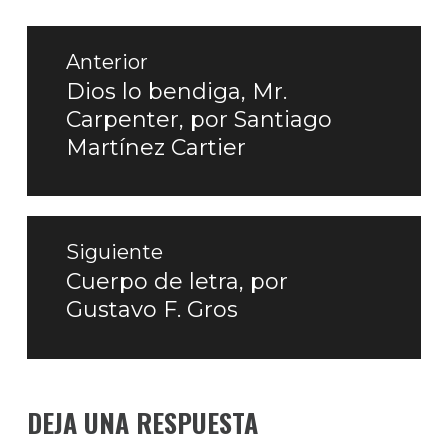
Navegación
de
Anterior
entradas
Dios lo bendiga, Mr.
Entrada
Carpenter, por Santiago
anterior:
Martínez Cartier
Siguiente
Cuerpo de letra, por
Entrada
Gustavo F. Gros
siguiente:
DEJA UNA RESPUESTA