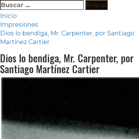
Ir
Buscar:
al
Inicio
contenido
Impresiones
Dios lo bendiga, Mr. Carpenter, por Santiago
Martínez Cartier
Dios lo bendiga, Mr. Carpenter, por
Santiago Martínez Cartier