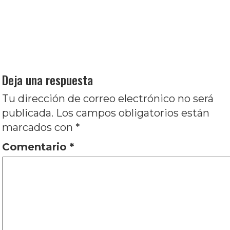
Navegación
Entrada
Anterior
El cine y sus amores, por Marcos
de
anterior:
Rodríguez
entradas
Entrada
Siguiente
BAP CINE 2015 – 3º Festival de
siguiente:
Cine Polaco, por Luis Franc
Deja una respuesta
Tu dirección de correo electrónico no será
publicada.
Los campos obligatorios están
marcados con
*
Comentario
*