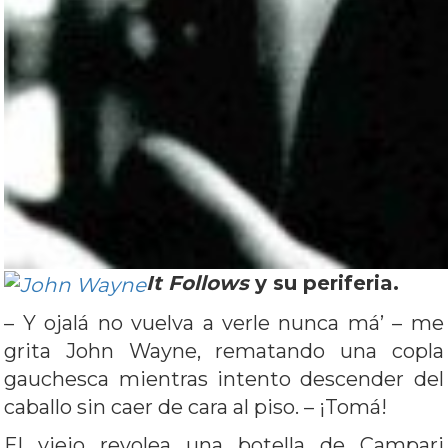
It Follows
y su periferia.
– Y ojalá no vuelva a verle nunca má’ – me
grita John Wayne, rematando una copla
gauchesca mientras intento descender del
caballo sin caer de cara al piso. – ¡Tomá!
El viejo revolea una botella de Campari