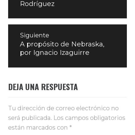
Rodríguez
anterior:
Siguiente
A propósito de Nebraska,
Entrada
por Ignacio Izaguirre
siguiente:
DEJA UNA RESPUESTA
Tu dirección de correo electrónico no
será publicada.
Los campos obligatorios
están marcados con
*