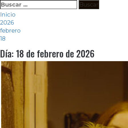
Ir
Buscar:
al
Inicio
contenido
2026
febrero
18
Día:
18 de febrero de 2026