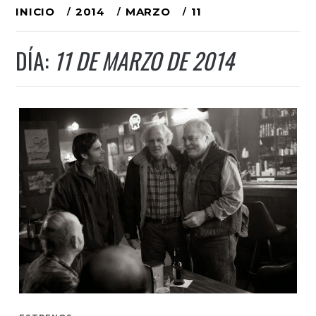
Ir
INICIO
2014
MARZO
11
al
DÍA:
11 DE MARZO DE 2014
contenido