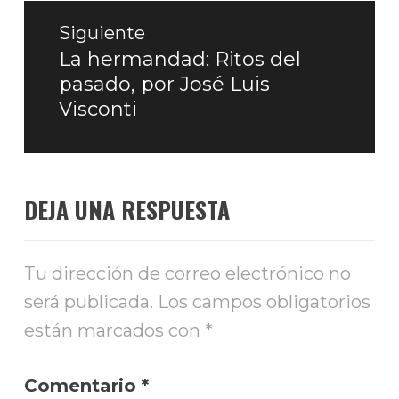
Siguiente
La hermandad: Ritos del
Entrada
pasado, por José Luis
siguiente:
Visconti
DEJA UNA RESPUESTA
Tu dirección de correo electrónico no
será publicada.
Los campos obligatorios
están marcados con
*
Comentario
*