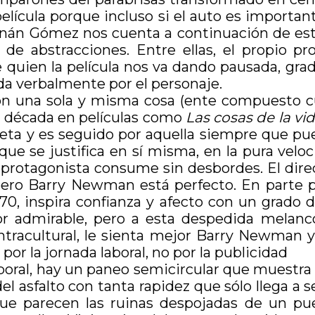
película porque incluso si el auto es importa
Hernán Gómez nos cuenta a continuación de est
o de abstracciones. Entre ellas, el propio p
de quien la película nos va dando pausada, gra
a verbalmente por el personaje.
on una sola y misma cosa (ente compuesto c
 década en películas como
Las cosas de la vi
ieta y es seguido por aquella siempre que pue
 que se justifica en sí misma, en la pura vel
protagonista consume sin desbordes. El direc
ero Barry Newman está perfecto. En parte po
 ’70, inspira confianza y afecto con un grad
r admirable, pero a esta despedida melancó
ntracultural, le sienta mejor Barry Newman y
por la jornada laboral, no por la publicidad
mporal, hay un paneo semicircular que muestra
el asfalto con tanta rapidez que sólo llega a 
 que parecen las ruinas despojadas de un pu