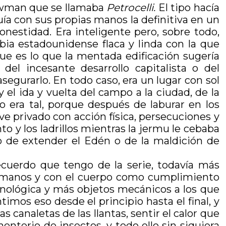
ewman que se llamaba
Petrocelli.
El tipo hacía
ía con sus propias manos la definitiva en un
onestidad. Era inteligente pero, sobre todo,
ubia estadounidense flaca y linda con la que
ue es lo que la mentada edificación sugería
l incesante desarrollo capitalista o del
segurarlo. En todo caso, era un lugar con sol
y el ida y vuelta del campo a la ciudad, de la
no era tal, porque después de laburar en los
ive privado con acción física, persecuciones y
o y los ladrillos mientras la jermu le cebaba
o de extender el Edén o de la maldición de
recuerdo que tengo de la serie, todavía más
as manos y con el cuerpo como cumplimiento
nológica y más objetos mecánicos a los que
timos eso desde el principio hasta el final, y
 canaletas de las llantas, sentir el calor que
nterio de insectos, y todo ello sin siquiera