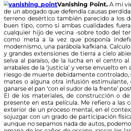
Vanishing Point.
A mi vi
de un abogado que defendía causas perdidas 
terreno desértico también parecido a los de
buen tipo, como si ambas cualidades fueran 
cualquier hijo de vecina -sobre todo del t
como meta a la vez que posponía indefin
modernismo, una parábola kafkiana. Calculo q
y grandes extensiones de tierra a cielo abier
selva al paraíso, de la lucha en el centro 
arrabales de la ‘justicia’ y verse envuelto e
riesgo de muerte debidamente controlado, seg
mates o alguna otra infusión estimulante,
ganarse el pan ‘con el sudor de la frente’ post
El de los materiales, de construcción o de
presente en esta película. Me refiero a l
exterior de un proceso mental, en el cont
sojuzgar con un grado de participación físi
aunque no sepamos nada de autos, podemos oler
emana de los caños de escape, rascar los la