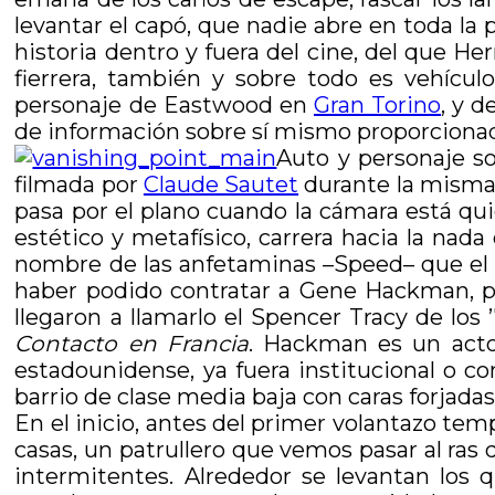
levantar el capó, que nadie abre en toda la 
historia dentro y fuera del cine, del que 
fierrera, también y sobre todo es vehícul
personaje de Eastwood en
Gran Torino
, y 
de información sobre sí mismo proporcionad
Auto y personaje s
filmada por
Claude Sautet
durante la misma
pasa por el plano cuando la cámara está qu
estético y metafísico, carrera hacia la nada
nombre de las anfetaminas –Speed– que el 
haber podido contratar a Gene Hackman, p
llegaron a llamarlo el Spencer Tracy de los
Contacto en Francia
. Hackman es un acto
estadounidense, ya fuera institucional o co
barrio de clase media baja con caras forjadas 
En el inicio, antes del primer volantazo te
casas, un patrullero que vemos pasar al ras d
intermitentes. Alrededor se levantan los