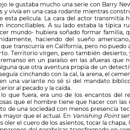
ejo le gustaba mucho una serie con Barry N
y vivía en una casa rodante mientras constru
 esta película. La cara del actor transmitía h
inconciliables. A su lado estaba la típica r
ercer mundo- hubiera soñado formar familia, q
idamente, haciendo del sueño americano, de
ue transcurría en California, pero no puedo a
to. Territorio virgen, pero también desierto, 
al remanso en un paraíso en las afueras que 
n alguna que otra aventura propia de un detect
uía cinchando con la cal, la arena, el cement
 en una variante no sé si del mandato bíblic
erior al pecado y la caída.
 lo que fuera, era uno de los encantos del 
as cosas que el hombre tiene que hacer con l
exto de una sociedad con menos presencia tec
ca mayor que el actual. En
Vanishing Point
sen
 el cuero de los asientos, tocar la chapa, las
mparones del parabrisas transformado en ceme