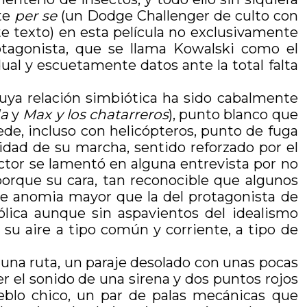
nte
per se
(un Dodge Challenger de culto con
e texto) en esta película no exclusivamente
rotagonista, que se llama Kowalski como el
dual y escuetamente datos ante la total falta
uya relación simbiótica ha sido cabalmente
da
y
Max y los chatarreros
), punto blanco que
de, incluso con helicópteros, punto de fuga
ocidad de su marcha, sentido reforzado por el
tor se lamentó en alguna entrevista por no
rque su cara, tan reconocible que algunos
o de anomia mayor que la del protagonista de
lica aunque sin aspavientos del idealismo
 su aire a tipo común y corriente, a tipo de
 una ruta, un paraje desolado con unas pocas
ser el sonido de una sirena y dos puntos rojos
eblo chico, un par de palas mecánicas que