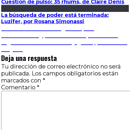
Cuestión de pulso: 35 rhums, de Claire Denis
La búsqueda de poder está terminada:
Luzifer, por Rosana Simonassi
Navegación
Entrada
Anterior
El arte de la guerra (The
anterior:
Grandmaster), por Gabriela López Zubiría
de
Entrada
Siguiente
Rush – Pasión y gloria, por Marcos
siguiente:
Vieytes
entradas
Deja una respuesta
Tu dirección de correo electrónico no será
publicada.
Los campos obligatorios están
marcados con
*
Comentario
*