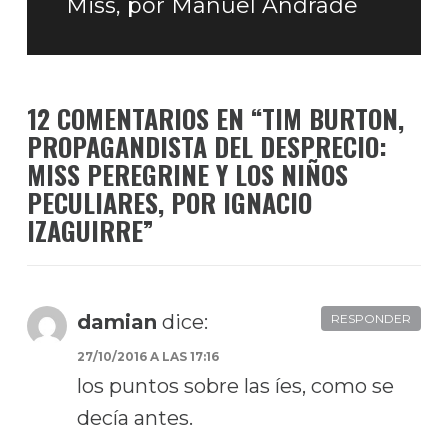
Miss, por Manuel Andrade
Entrada
siguiente:
12 COMENTARIOS EN “
TIM BURTON,
PROPAGANDISTA DEL DESPRECIO:
MISS PEREGRINE Y LOS NIÑOS
PECULIARES, POR IGNACIO
IZAGUIRRE
”
damian
dice:
RESPONDER
27/10/2016 A LAS 17:16
los puntos sobre las íes, como se
decía antes.