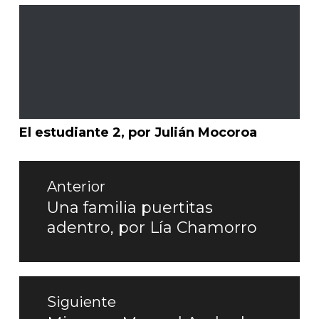
El estudiante 2, por Julián Mocoroa
Navegación
de
Anterior
entradas
Una familia puertitas
Entrada
adentro, por Lía Chamorro
anterior:
Siguiente