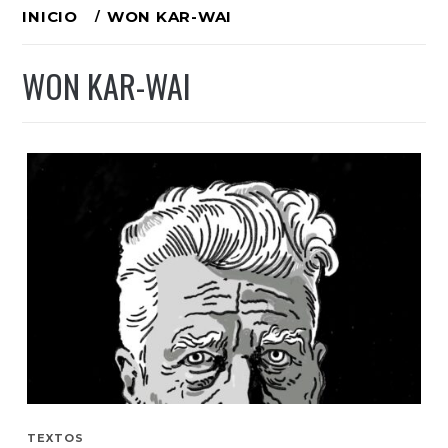
Ir
INICIO
WON KAR-WAI
al
WON KAR-WAI
contenido
TEXTOS