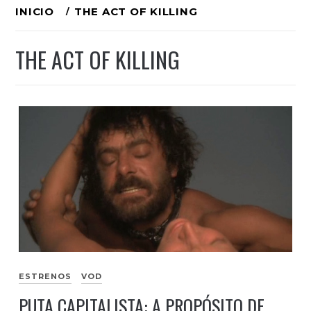
Ir
INICIO
THE ACT OF KILLING
al
THE ACT OF KILLING
contenido
ESTRENOS
VOD
PUTA CAPITALISTA: A PROPÓSITO DE