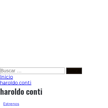
Ir
Buscar:
al
Inicio
contenido
haroldo conti
haroldo conti
Estrenos