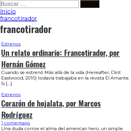
Ir
Buscar:
al
Inicio
contenido
francotirador
francotirador
Estrenos
Un relato ordinario: Francotirador, por
Hernán Gómez
Cuando se estrenó Más allá de la vida (Hereafter, Clint
Eastwood, 2010) todavía trabajaba en la revista El Amante.
Si […]
Estrenos
Corazón de hojalata, por Marcos
Rodríguez
1 comentario
Una duda corroe el alma del american hero, un simple