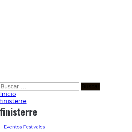
Ir
Buscar:
al
Inicio
contenido
finisterre
finisterre
Eventos
Festivales