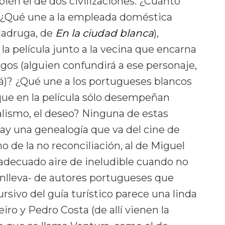
ién el de dos civilizaciones. ¿Cuánto
 ¿Qué une a la empleada doméstica
Madruga, de
En la ciudad blanca
),
la película junto a la vecina que encarna
gos (alguien confundirá a ese personaje,
á)? ¿Qué une a los portugueses blancos
 que en la película sólo desempeñan
nialismo, el deseo? Ninguna de estas
hay una genealogía que va del cine de
o de la no reconciliación, al de Miguel
 adecuado aire de ineludible cuando no
nlleva- de autores portugueses que
rsivo del guía turístico parece una linda
iro y Pedro Costa (de allí vienen la