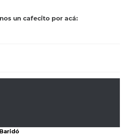
rnos un cafecito por acá:
 Baridó