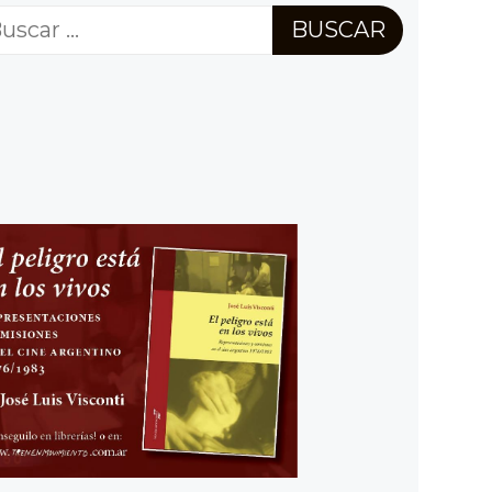
scar: