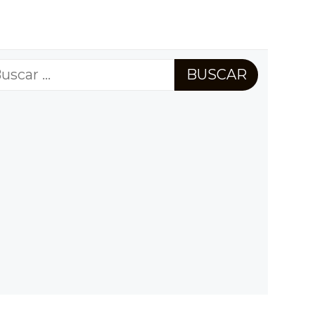
scar: