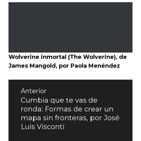
Wolverine inmortal (The Wolverine), de
James Mangold, por Paola Menéndez
Navegación
Anterior
de
Cumbia que te vas de
Entrada
ronda: Formas de crear un
entradas
anterior:
mapa sin fronteras, por José
Luis Visconti