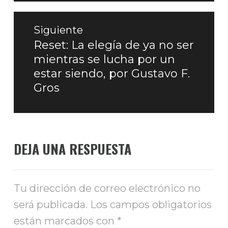
Siguiente
Reset: La elegía de ya no ser
Entrada
mientras se lucha por un
siguiente:
estar siendo, por Gustavo F.
Gros
DEJA UNA RESPUESTA
Tu dirección de correo electrónico no
será publicada.
Los campos obligatorios
están marcados con
*