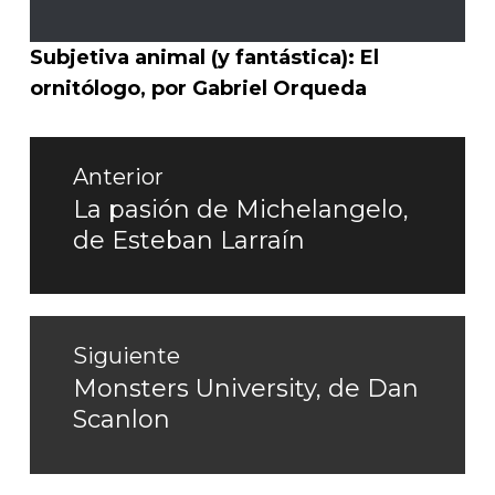
Subjetiva animal (y fantástica): El
ornitólogo, por Gabriel Orqueda
Navegación
Anterior
de
La pasión de Michelangelo,
Entrada
de Esteban Larraín
entradas
anterior:
Siguiente
Monsters University, de Dan
Entrada
Scanlon
siguiente: