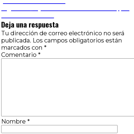
anterior:
por José Luis Visconti
de
Entrada
Siguiente
Lejos del terror real: El conde, por
siguiente:
José Luis Visconti
entradas
Deja una respuesta
Tu dirección de correo electrónico no será
publicada.
Los campos obligatorios están
marcados con
*
Comentario
*
Nombre
*