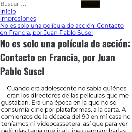
Ir
Buscar:
al
Inicio
contenido
Impresiones
No es solo una película de acción: Contacto
en Francia, por Juan Pablo Susel
No es solo una película de acción:
Contacto en Francia, por Juan
Pablo Susel
Cuando era adolescente no sabía quiénes
eran los directores de las películas que me
gustaban. Era una época en la que no se
consumía cine por plataformas, a la carta. A
comienzos de la década del 90 en mi casa no
teníamos ni videocassetera, así que para ver
películas tenía que ir al cine o engancharlas