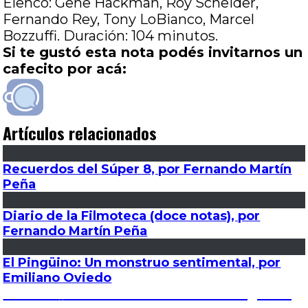
Elenco: Gene Hackman, Roy Scheider,
Fernando Rey, Tony LoBianco, Marcel
Bozzuffi. Duración: 104 minutos.
Si te gustó esta nota podés invitarnos un
cafecito por acá:
Artículos relacionados
Recuerdos del Súper 8, por Fernando Martín
Peña
Diario de la Filmoteca (doce notas), por
Fernando Martín Peña
El Pingüino: Un monstruo sentimental, por
Emiliano Oviedo
Navegación
Entrada
Anterior
Otra semilla: Partes de una guerra,